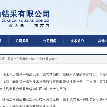
目
公司风采
公司新闻
技术前沿
其他
位置：
首页
>
主营项目
>
修井
>
油水井大修
>
油水井大修是一项高风险、高劳动强度、高技术含量的三高项目。主要
、加深、套铣等一系列技术措施通过更换套管或挂管补贴、二次固井等手段
此达到废井变新井继续为油田增油增产的目的。
随着二次采油和三次采油技术深度应用，由于地层吸水和地层运动的不
油水井大修的要求也不断提出新的挑战。