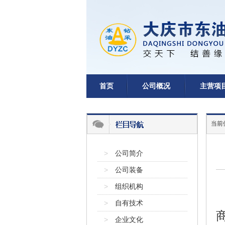
首页
公司概况
主营项
当前
>
公司简介
>
公司装备
>
组织机构
>
自有技术
>
企业文化